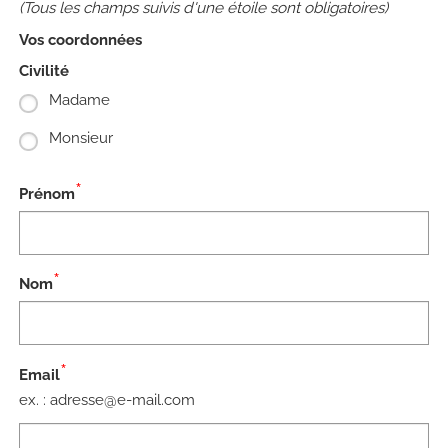
(Tous les champs suivis d'une étoile sont obligatoires)
Vos coordonnées
Civilité
Madame
Monsieur
*
Prénom
*
Nom
*
E
Email
m
ex. : adresse@e-mail.com
a
i
l