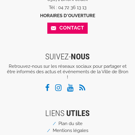
Tél : 04 72 36 13 13
HORAIRES D'OUVERTURE
CONTACT
SUIVEZ-
NOUS
Retrouvez-nous sur les réseaux sociaux pour partager et
être informés des actus et événements de la Ville de Bron
!
LIENS
UTILES
Menu
Plan du site
Pied
Mentions légales
de