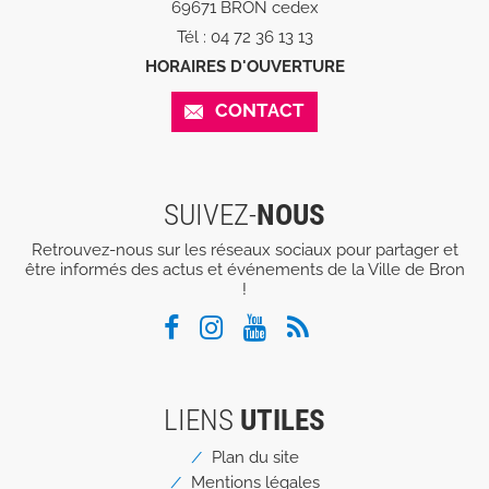
69671 BRON cedex
Tél : 04 72 36 13 13
HORAIRES D'OUVERTURE
CONTACT
SUIVEZ-
NOUS
Retrouvez-nous sur les réseaux sociaux pour partager et
être informés des actus et événements de la Ville de Bron
!
LIENS
UTILES
Menu
Plan du site
Pied
Mentions légales