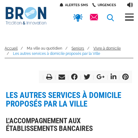
Panneau de gestion des cookies
Aller
Accès
ALERTES SMS
URGENCES
au
contenu
rapides
RECHERC
principal
Accueil
Ma ville au quotidien
Seniors
Vivre à domicile
Les autres services à domicile proposés par la Ville
LES AUTRES SERVICES À DOMICILE
PROPOSÉS PAR LA VILLE
L'ACCOMPAGNEMENT AUX
ÉTABLISSEMENTS BANCAIRES