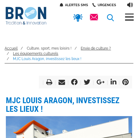
Panneau de gestion des cookies
Aller
Accès
ALERTES SMS
URGENCES
au
contenu
rapides
RECHERC
principal
Accueil
Culture, sport, mes loisirs !
Envie de culture ?
Les équipements culturels
MJC Louis Aragon, investissez les lieux !
MJC LOUIS ARAGON, INVESTISSEZ
LES LIEUX !