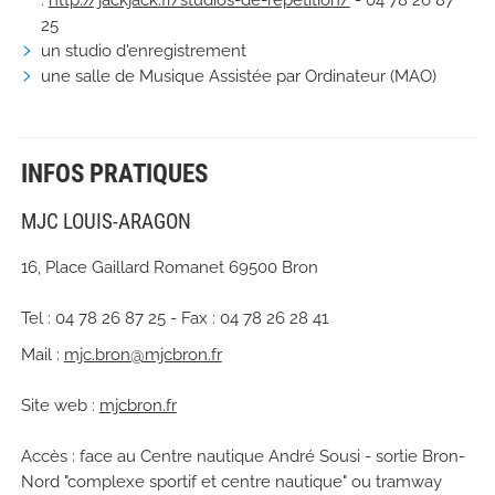
:
http://jackjack.fr/studios-de-repetition/
- 04 78 26 87
25
un studio d'enregistrement
une salle de Musique Assistée par Ordinateur (MAO)
INFOS PRATIQUES
MJC LOUIS-ARAGON
16, Place Gaillard Romanet 69500 Bron
Tel : 04 78 26 87 25 - Fax : 04 78 26 28 41
Mail :
mjc.bron@mjcbron.fr
Site web :
mjcbron.fr
Accès : face au Centre nautique André Sousi - sortie Bron-
Nord "complexe sportif et centre nautique" ou
tramway