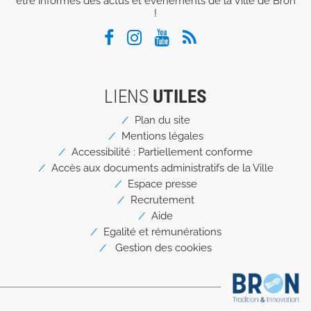
être informés des actus et événements de la Ville de Bron
!
LIENS
UTILES
Menu
Plan du site
Pied
Mentions légales
de
page
Accessibilité : Partiellement conforme
Accès aux documents administratifs de la Ville
Espace presse
Recrutement
Aide
Egalité et rémunérations
Gestion des cookies