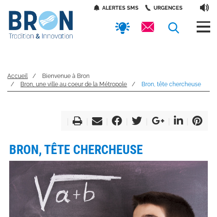
Panneau de gestion des cookies
Aller
Accès
ALERTES SMS
URGENCES
au
contenu
rapides
RECHERC
principal
Accueil
Bienvenue à Bron
Bron, une ville au coeur de la Métropole
Bron, tête chercheuse
BRON, TÊTE CHERCHEUSE