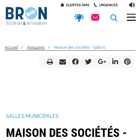
Panneau de gestion des cookies
Aller
Accès
ALERTES SMS
URGENCES
au
contenu
rapides
principal
Accueil
Annuaires
Maison des sociétés - Salle G
SALLES MUNICIPALES
MAISON DES SOCIÉTÉS -