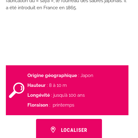
fabrication du « saya », le fourreau des sabres japonais. Il
a été introduit en France en 1865.
Origine géographique
: Japon
Hauteur
: 8 à 10 m
Longévité
: jusqu’à 100 ans
Floraison
: printemps
LOCALISER