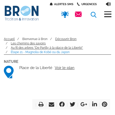
Panneau de gestion des cookies
Aller
Accès
ALERTES SMS
URGENCES
au
contenu
rapides
principal
Accueil
Bienvenue à Bron
Découvrir Bron
Les chemins des savoirs
Au fil des arbres “De Parilly à la place de la Liberté”
Étape 21 - Magnolia de Kobé ou du Japon
NATURE
Place de la Liberté
Voir le plan