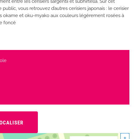
ent entre les cerisiers sargentii et subhirtella. Sur cet
public, vous retrouvez d’autres cerisiers japonais : le cerisier
rs okame et oku-myako aux couleurs légèrement rosées à
e foncé
cole
OCALISER
+