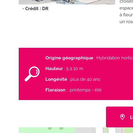
croisem
espace 
Crédit : DR
à fleu
un ros
Origine géographique
: Hybridation horti
Hauteur
: 5 à 10 m
Longévité
: plus de 40 ans
Floraison
: printemps - été
L