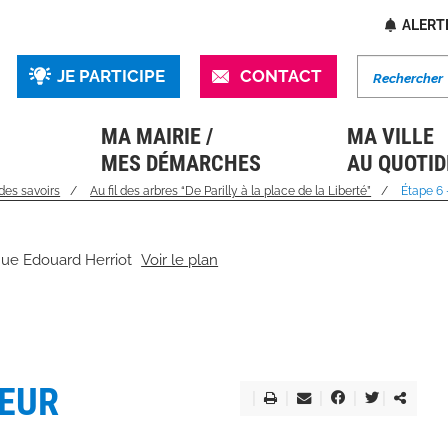
Accès
ALERT
JE PARTICIPE
CONTACT
rapides
MA MAIRIE /
MA VILLE
MES DÉMARCHES
AU QUOTID
des savoirs
Au fil des arbres “De Parilly à la place de la Liberté”
Étape 6 -
enue Edouard Herriot
Voir le plan
LEUR