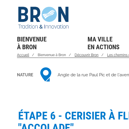
Panneau de gestion des cookies
Aller
au
contenu
principal
BIENVENUE
MA VILLE
À BRON
EN ACTIONS
Accueil
Bienvenue à Bron
Découvrir Bron
Les chemins 
NATURE
Angle de la rue Paul Pic et de l'av
ÉTAPE 6 - CERISIER À F
"ACCOLADE"