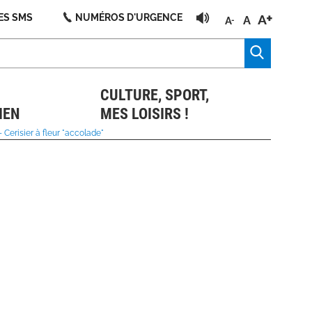
+
ES SMS
NUMÉROS D'URGENCE
A
A
A
-
CULTURE, SPORT,
IEN
MES LOISIRS !
 Cerisier à fleur "accolade"